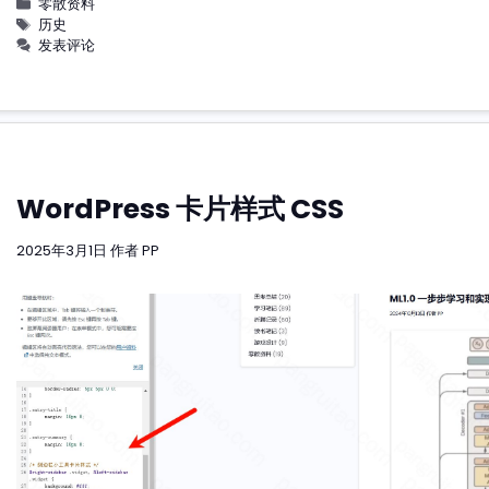
分
零散资料
类
标
历史
签
发表评论
WordPress 卡片样式 CSS
2025年3月1日
作者
PP