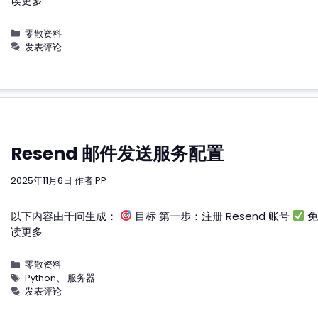
读更多
分
零散资料
类
发表评论
Resend 邮件发送服务配置
2025年11月6日
作者
PP
以下内容由千问生成：
目标 第一步：注册 Resend 账号
免
读更多
分
零散资料
类
标
Python
、
服务器
签
发表评论