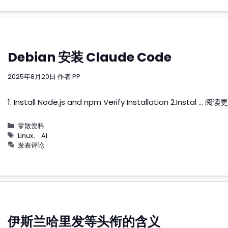
Debian 安装 Claude Code
2025年8月20日
作者
PP
1. Install Node.js and npm Verify Installation 2.Instal …
阅读更
分
零散资料
类
标
Linux
、
AI
签
发表评论
伊斯兰哈里发等头衔的含义