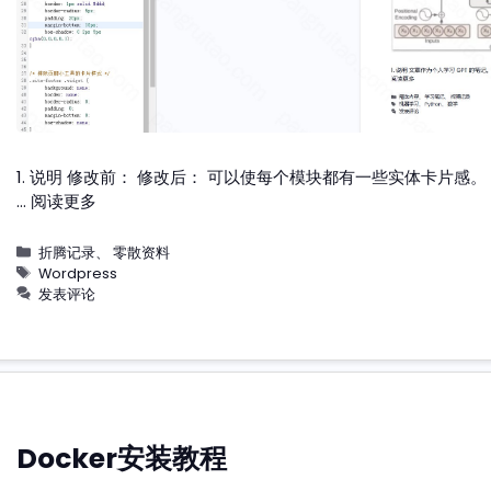
1. 说明 修改前： 修改后： 可以使每个模块都有一些实体卡片感。
…
阅读更多
分
折腾记录
、
零散资料
类
标
Wordpress
签
发表评论
Docker安装教程