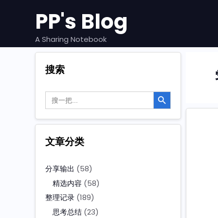
跳
PP's Blog
至
内
容
A Sharing Notebook
搜索
搜索按钮
Search
for:
文章分类
分享输出
(58)
精选内容
(58)
整理记录
(189)
思考总结
(23)