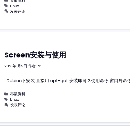
分
零散资料
类
标
Linux
签
发表评论
Screen安装与使用
2021年1月9日
作者
PP
1.Debian下安装 直接用 apt-get 安装即可 2.使用命令 窗口外
分
零散资料
类
标
Linux
签
发表评论