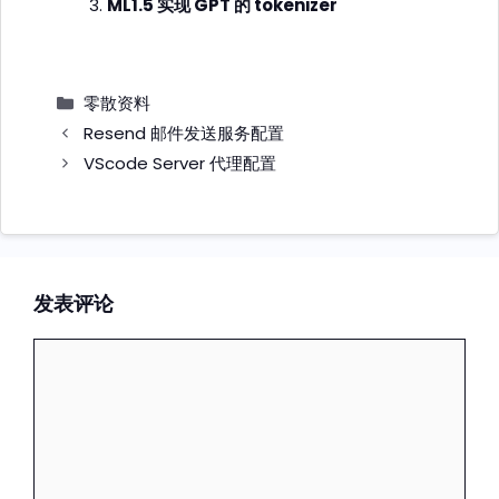
ML1.5 实现 GPT 的 tokenizer
分
零散资料
类
Resend 邮件发送服务配置
VScode Server 代理配置
发表评论
评
论