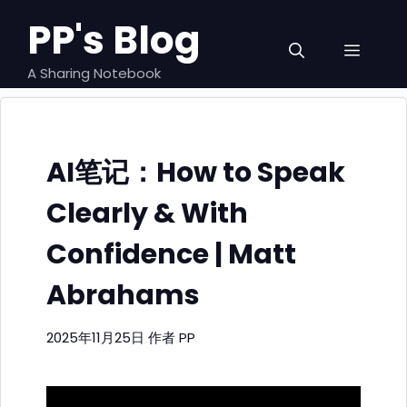
跳
PP's Blog
至
菜
内
容
A Sharing Notebook
单
AI笔记：How to Speak
Clearly & With
Confidence | Matt
Abrahams
2025年11月25日
作者
PP