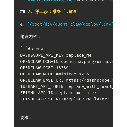
##
 7. 第二步：准备 `.env`
在 
`/root/dev/quant_claw/deploy/.env`
 中放
建议内容：

```
dotenv
DASHSCOPE_API_KEY=replace_me

OPENCLAW_DOMAIN=openclaw.pangruitao.com

OPENCLAW_PORT=18789

OPENCLAW_MODEL=MiniMax-M2.5

OPENCLAW_BASE_URL=https://dashscope.aliyun
TUSHARE_API_TOKEN=replace_with_quant_strat
FEISHU_APP_ID=replace_me_later

FEISHU_APP_SECRET=replace_me_later
```
要求：
