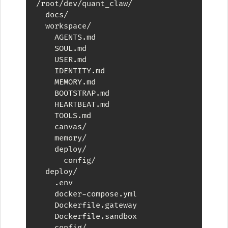
/root/dev/quant_claw/

  docs/

  workspace/

    AGENTS.md

    SOUL.md

    USER.md

    IDENTITY.md

    MEMORY.md

    BOOTSTRAP.md

    HEARTBEAT.md

    TOOLS.md

    canvas/

    memory/

    deploy/

      config/

  deploy/

    .env

    docker-compose.yml

    Dockerfile.gateway

    Dockerfile.sandbox

    config/
