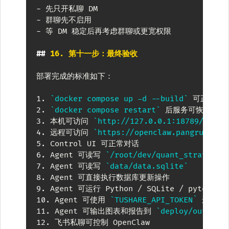
-
-
-
 等 DM 稳定后再考虑群聊或更宽权限

##
 16. 第十一步：最终验收
部署完成的标准如下：

1.
`docker compose up -d --build`
2.
`docker compose restart`
3.
 本机可访问 
`http://127.0.0.1:18789/`
4.
 远程可访问 
`https://openclaw.pangruitao.
5.
6.
 Agent 可读写 
`/root/dev/quant_strategy_
7.
 Agent 可读写 
`data/data.sqlite`
8.
9.
10.
 Agent 可使用 
`TUSHARE_API_TOKEN`
11.
 Agent 可输出图表和报告到 
`deploy/output`
12.