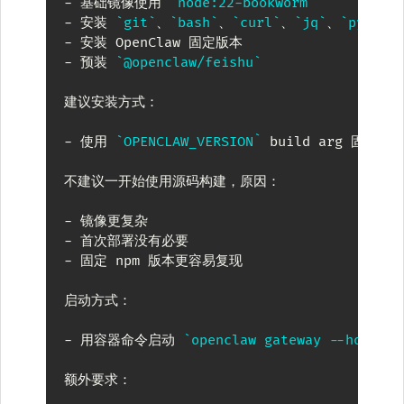
-
 基础镜像使用 
`node:22-bookworm`
-
 安装 
`git`
、
`bash`
、
`curl`
、
`jq`
、
`python
-
-
 预装 
`@openclaw/feishu`
建议安装方式：

-
 使用 
`OPENCLAW_VERSION`
 build arg 固定 
`n
不建议一开始使用源码构建，原因：

-
-
-
 固定 npm 版本更容易复现

启动方式：

-
 用容器命令启动 
`openclaw gateway --host 0.
额外要求：
