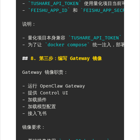
-
`TUSHARE_API_TOKEN`
-
`FEISHU_APP_ID`
 和 
`FEISHU_APP_SECRET`
 
说明：

-
 量化项目本身兼容 
`TUSHARE_API_TOKEN`
 与 
`t
-
 为了让 
`docker compose`
 统一注入，部署时以 
##
 8. 第三步：编写 Gateway 镜像
Gateway 镜像职责：

-
-
-
-
-
 接入飞书

镜像要求：
