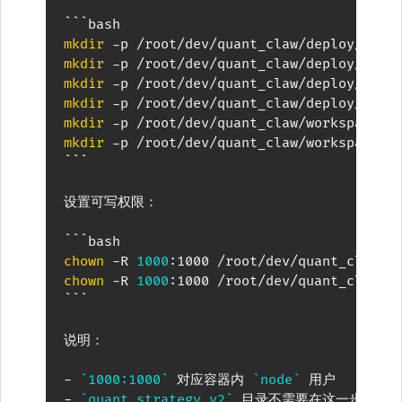
```
bash
mkdir
mkdir
mkdir
mkdir
mkdir
mkdir
 -p /root/dev/quant_claw/workspace/m
```
设置可写权限：

```
bash
chown
 -R 
1000
chown
 -R 
1000
:1000 /root/dev/quant_claw/d
```
说明：

-
`1000:1000`
 对应容器内 
`node`
-
`quant_strategy_v2`
 目录不需要在这一步改权限