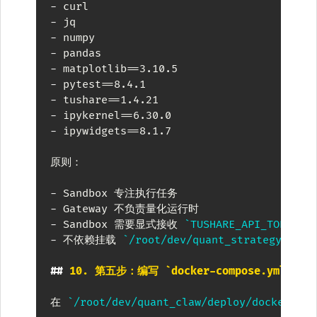
-
-
-
-
-
-
-
-
-
 ipywidgets==8.1.7

原则：

-
-
-
 Sandbox 需要显式接收 
`TUSHARE_API_TOKEN`
-
 不依赖挂载 
`/root/dev/quant_strategy_v2/.
##
 10. 第五步：编写 `docker-compose.yml`
在 
`/root/dev/quant_claw/deploy/docker-com