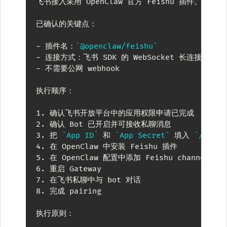
飞书接入采用 OpenClaw 官方 Feishu 插件。

已确认的关键点：

-
 插件名：
`@openclaw/feishu`
-
-
 不需要公网 webhook

执行顺序：

1.
2.
3.
 把 
`App ID`
 和 
`App Secret`
 填入 
`/root/
4.
5.
6.
7.
8.
 完成 pairing

执行原则：
