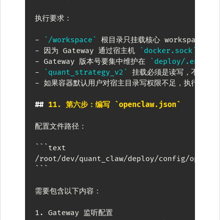
执行要求：

-
`/workspace`
 根目录只挂载核心 workspace 
-
 因为 Gateway 通过宿主机 
`docker.sock`
 创建 
-
 Gateway 版本号要集中维护在 
`deploy/.env`
 的
-
`quant_strategy_v2`
-
 如果容器默认用户对宿主目录写权限不足，执行阶段需
##
 11. 第六步：编写 `openclaw.json`
配置文件路径：

```
text
/root/dev/quant_claw/deploy/config/opencl
```
需要包含以下内容：

1.