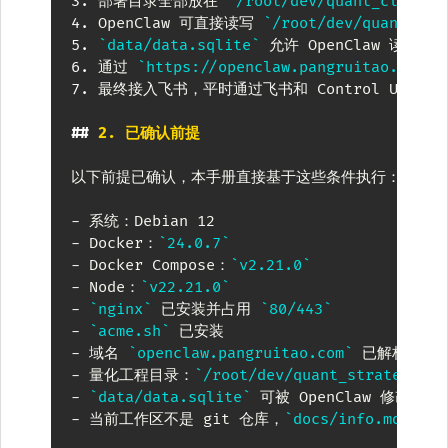
3.
 部署目录全部放在 
`/root/dev/quant_claw`
4.
 OpenClaw 可直接读写 
`/root/dev/quant_str
5.
`data/data.sqlite`
6.
 通过 
`https://openclaw.pangruitao.com`
7.
 最终接入飞书，平时通过飞书和 Control UI 控制

##
 2. 已确认前提
以下前提已确认，本手册直接基于这些条件执行：

-
-
 Docker：
`24.0.7`
-
 Docker Compose：
`v2.21.0`
-
 Node：
`v22.21.0`
-
`nginx`
 已安装并占用 
`80/443`
-
`acme.sh`
-
 域名 
`openclaw.pangruitao.com`
-
 量化工程目录：
`/root/dev/quant_strategy_v2
-
`data/data.sqlite`
-
 当前工作区不是 git 仓库，
`docs/info.md`
 内的