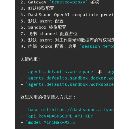
2.
 Gateway 
`trusted-proxy`
3.
4.
5.
6.
7.
8.
9.
 内部 hooks 配置，启用 
`session-memory`
关键约束：

-
`agents.defaults.workspace`
 和 
`agents.l
-
`agents.defaults.sandbox.docker.workdir
-
`agents.defaults.sandbox.workspaceRoot`
这里采用的模型接入方式是：

-
`base_url=https://dashscope.aliyuncs.co
-
`api_key=DASHSCOPE_API_KEY`
-
`model=MiniMax-M2.5`