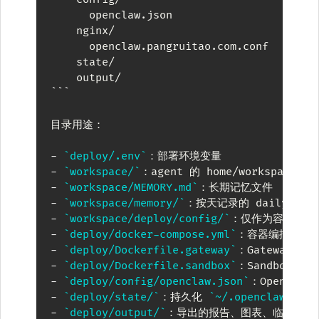
      openclaw.json

    nginx/

      openclaw.pangruitao.com.conf

    state/

    output/
```
目录用途：

-
`deploy/.env`
-
`workspace/`
-
`workspace/MEMORY.md`
-
`workspace/memory/`
-
`workspace/deploy/config/`
：仅作为容器内 
`
-
`deploy/docker-compose.yml`
-
`deploy/Dockerfile.gateway`
-
`deploy/Dockerfile.sandbox`
-
`deploy/config/openclaw.json`
-
`deploy/state/`
：持久化 
`~/.openclaw`
-
`deploy/output/`
：导出的报告、图表、临时文件
