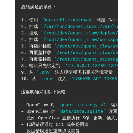
必须满足的条件：

1.
 使用 
`Dockerfile.gateway`
2.
 挂载 
`/var/run/docker.sock:/var/run/doc
3.
 挂载 
`/root/dev/quant_claw/deploy/state
4.
 挂载 
`/root/dev/quant_claw/workspace:/w
5.
 再额外挂载 
`/root/dev/quant_claw/workspa
6.
 再覆盖挂载 
`/root/dev/quant_claw/deploy/
7.
 再覆盖挂载 
`/root/dev/quant_strategy_v2:
8.
 端口只先绑定到 
`127.0.0.1:18789:18789`
9.
 从 
`.env`
10.
 从 
`.env`
 注入 
`TUSHARE_API_TOKEN`
这里明确采用以下策略：

-
 OpenClaw 对 
`quant_strategy_v2`
-
 OpenClaw 对 
`data/data.sqlite`
-
-
-
 数据错误通过重新抓取恢复
