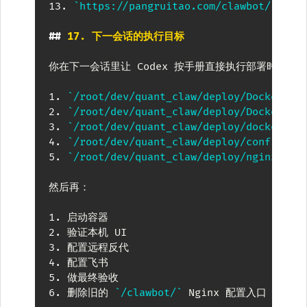
13.
`https://pangruitao.com/clawbot/`
 旧入
##
 17. 下一会话的执行目标
你在下一会话里让 Codex 按手册直接执行部署时，应
1.
`/root/dev/quant_claw/deploy/Dockerfil
2.
`/root/dev/quant_claw/deploy/Dockerfil
3.
`/root/dev/quant_claw/deploy/docker-co
4.
`/root/dev/quant_claw/deploy/config/op
5.
`/root/dev/quant_claw/deploy/nginx/ope
然后再：

1.
2.
3.
4.
5.
6.
 删除旧的 
`/clawbot/`
 Nginx 配置入口
