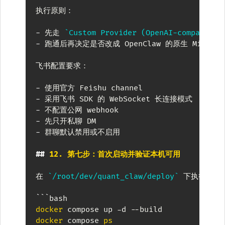
执行原则：

-
 先走 
`Custom Provider (OpenAI-compatible
-
 跑通后再决定是否改成 OpenClaw 的原生 MiniMax p
飞书配置要求：

-
-
-
-
-
 群聊默认禁用或不启用

##
 12. 第七步：首次启动并验证本机可用
在 
`/root/dev/quant_claw/deploy`
 下执行：

```
bash
docker
docker
 compose 
ps