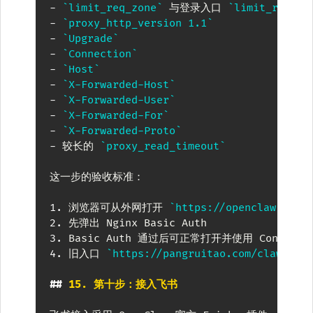
-
`limit_req_zone`
 与登录入口 
`limit_req`
（
-
`proxy_http_version 1.1`
-
`Upgrade`
-
`Connection`
-
`Host`
-
`X-Forwarded-Host`
-
`X-Forwarded-User`
-
`X-Forwarded-For`
-
`X-Forwarded-Proto`
-
 较长的 
`proxy_read_timeout`
这一步的验收标准：

1.
 浏览器可从外网打开 
`https://openclaw.pang
2.
3.
4.
 旧入口 
`https://pangruitao.com/clawbot/
##
 15. 第十步：接入飞书