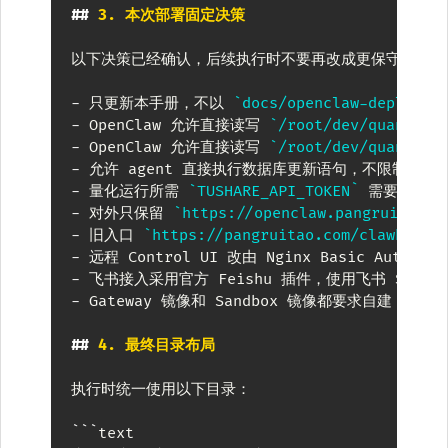
##
 3. 本次部署固定决策
以下决策已经确认，后续执行时不要再改成更保守方案：

-
 只更新本手册，不以 
`docs/openclaw-deployme
-
 OpenClaw 允许直接读写 
`/root/dev/quant_st
-
 OpenClaw 允许直接读写 
`/root/dev/quant_st
-
-
 量化运行所需 
`TUSHARE_API_TOKEN`
-
 对外只保留 
`https://openclaw.pangruitao.c
-
 旧入口 
`https://pangruitao.com/clawbot/`
-
 远程 Control UI 改由 Nginx Basic Auth 
-
-
 Gateway 镜像和 Sandbox 镜像都要求自建，不
##
 4. 最终目录布局
执行时统一使用以下目录：

```
text