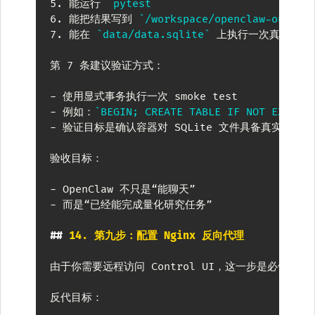
5.
 能运行 
`pytest`
6.
 能把结果写到 
`/workspace/openclaw-output
7.
 能在 
`data/data.sqlite`
 上执行一次真实写操
第 7 条建议验证方式：

-
-
 例如：
`BEGIN; CREATE TABLE IF NOT EXISTS
-
 验证目标是确认容器对 SQLite 文件具备真实写权
验收目标：

-
-
 而是“已经能完成量化研究任务”

##
 14. 第九步：配置 Nginx 反向代理
由于你需要远程访问 Control UI，这一步是必做项。

反代目标：
