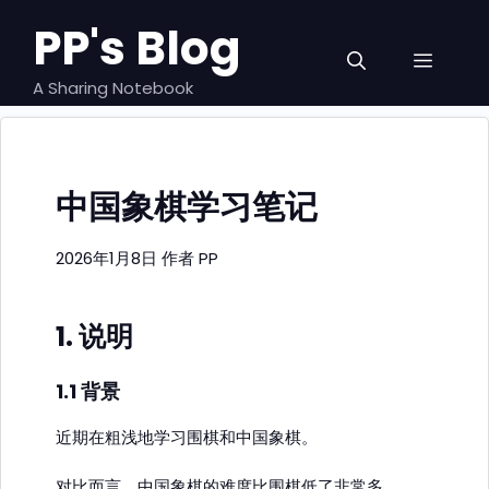
跳
PP's Blog
至
菜
内
容
A Sharing Notebook
单
中国象棋学习笔记
2026年1月8日
作者
PP
1. 说明
1.1 背景
近期在粗浅地学习围棋和中国象棋。
对比而言，中国象棋的难度比围棋低了非常多。