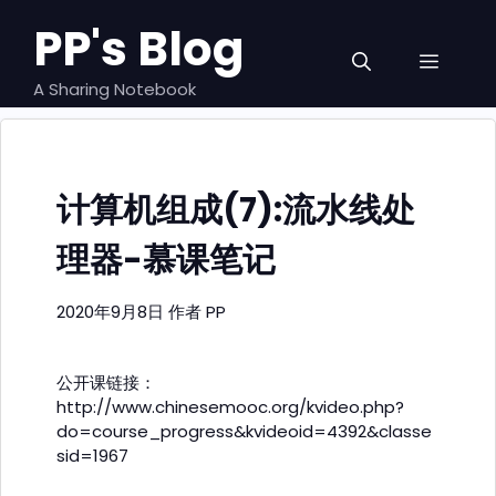
跳
PP's Blog
至
菜
内
容
A Sharing Notebook
单
计算机组成(7):流水线处
理器-慕课笔记
2020年9月8日
作者
PP
公开课链接：
http://www.chinesemooc.org/kvideo.php?
do=course_progress&kvideoid=4392&classe
sid=1967