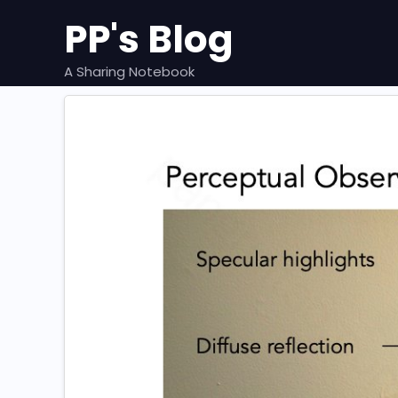
跳
PP's Blog
至
内
容
A Sharing Notebook